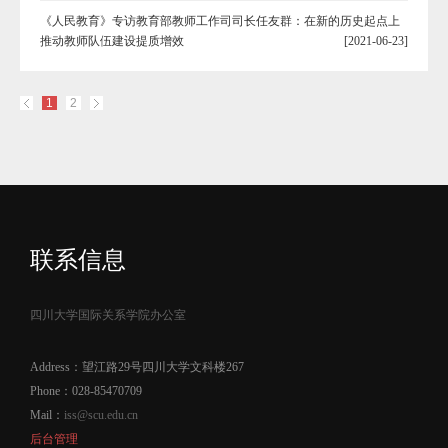
《人民教育》专访教育部教师工作司司长任友群：在新的历史起点上
推动教师队伍建设提质增效
[2021-06-23]
1
2
联系信息
四川大学国际关系学院办公室
Address：望江路29号四川大学文科楼267
Phone：028-85470709
Mail：
iss@scu.edu.cn
后台管理