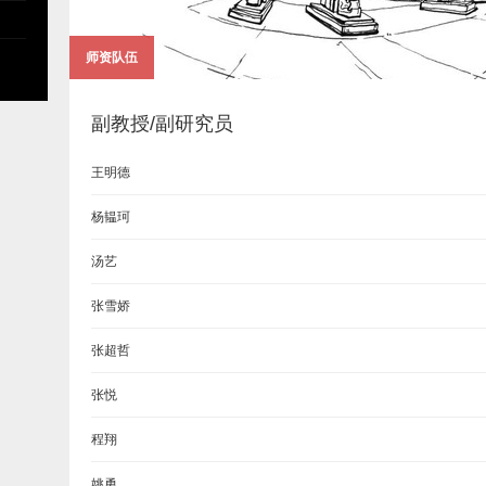
师资队伍
副教授/副研究员
王明德
杨韫珂
汤艺
张雪娇
张超哲
张悦
程翔
姚勇