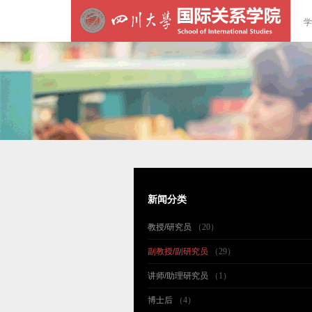
学
新闻分类
教授/研究员
（20）
副教授/副研究员
（29）
讲师/助理研究员
（1）
博士后
（4）