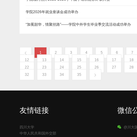
学院2026年就业座谈会成功举办
“加冕韶华，情聚丝路”——学院中外学生毕业季交流活动成功举办
1
2
3
4
5
6
7
12
13
14
15
16
17
18
22
23
24
25
26
27
28
32
33
34
35
友情链接
微信
四川大学
@川大
中华人民共和国外交部