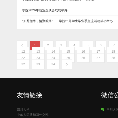
学院2026年就业座谈会成功举办
“加冕韶华，情聚丝路”——学院中外学生毕业季交流活动成功举办
1
2
3
4
5
6
7
12
13
14
15
16
17
18
22
23
24
25
26
27
28
32
33
34
友情链接
微信
四川大学
@川大
中华人民共和国外交部