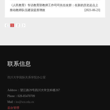
《人民教育》专访教育部教师工作司司长任友群：在新的历史起点上
推动教师队伍建设提质增效
[2021-06-23]
1
2
联系信息
四川大学国际关系学院办公室
Address：望江路29号四川大学文科楼267
Phone：028-85470709
Mail：
iss@scu.edu.cn
后台管理